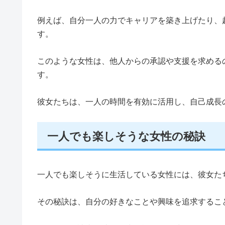
例えば、自分一人の力でキャリアを築き上げたり、
す。
このような女性は、他人からの承認や支援を求める
す。
彼女たちは、一人の時間を有効に活用し、自己成長
一人でも楽しそうな女性の秘訣
一人でも楽しそうに生活している女性には、彼女た
その秘訣は、自分の好きなことや興味を追求するこ