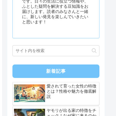
です。日々の生活に役立つ情報や、
ふとした疑問を解決する豆知識をお
届けします。読者のみなさんと一緒
に、新しい発見を楽しんでいきたい
と思います！
新着記事
愛されて育った女性の特徴
とは？性格や魅力を徹底解
説
ヤモリが出る家の特徴をチ
ェック！なぜ家に来るのか