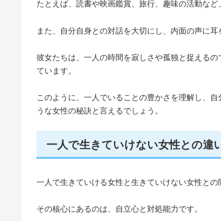
たとえば、読書や映画鑑賞、旅行、趣味の活動など
また、自分自身との対話を大切にし、内面の声に耳
彼女たちは、一人の時間を寂しさや孤独と捉えるの
ています。
このように、一人でいることの豊かさを理解し、自
うな女性の秘訣と言えるでしょう。
一人で生きていけない女性との違
一人で生きていける女性と生きていけない女性との
その核心にあるのは、自立心と対処能力です。