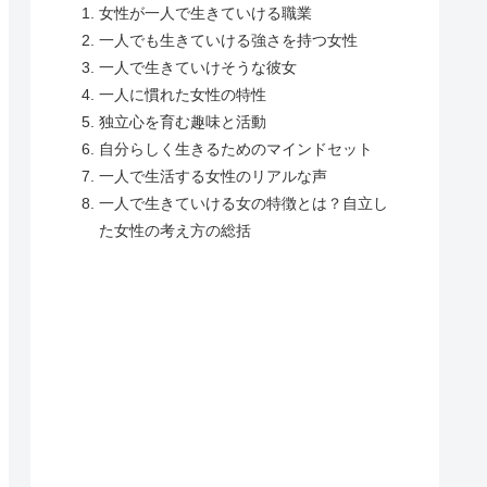
女性が一人で生きていける職業
一人でも生きていける強さを持つ女性
一人で生きていけそうな彼女
一人に慣れた女性の特性
独立心を育む趣味と活動
自分らしく生きるためのマインドセット
一人で生活する女性のリアルな声
一人で生きていける女の特徴とは？自立し
た女性の考え方の総括