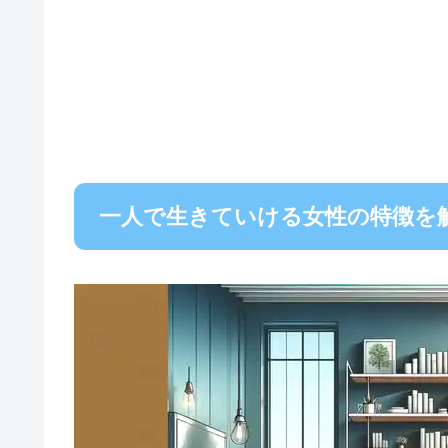
一人で生きていける女性の特徴を