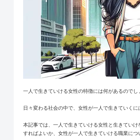
一人で生きていける女性の特徴には何があるのでし
日々変わる社会の中で、女性が一人で生きていくに
本記事では、一人で生きていける女性と生きていけ
すればよいか、女性が一人で生きていける職業につ