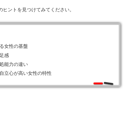
のヒントを見つけてみてください。
る女性の基盤
足感
処能力の違い
自立心が高い女性の特性