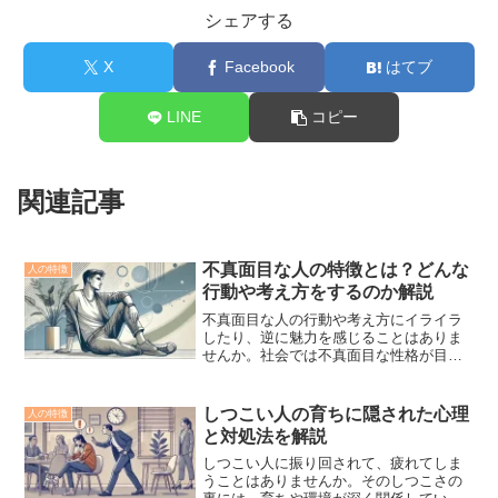
シェアする
X
Facebook
はてブ
LINE
コピー
関連記事
不真面目な人の特徴とは？どんな
人の特徴
行動や考え方をするのか解説
不真面目な人の行動や考え方にイライラ
したり、逆に魅力を感じることはありま
せんか。社会では不真面目な性格が目立
つ人が得をする一方で、真面目な人が損
をするケースも見られます。特に職場や
人間関係でこのような不真面目な人の特
しつこい人の育ちに隠された心理
人の特徴
徴がどう影響するのか、気...
と対処法を解説
しつこい人に振り回されて、疲れてしま
うことはありませんか。そのしつこさの