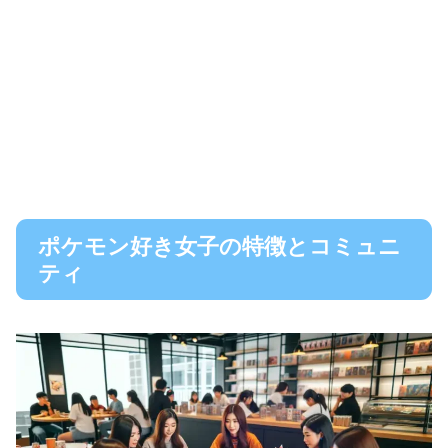
ポケモン好き女子の特徴とコミュニ
ティ