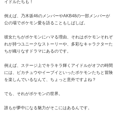
イドルたちも！
例えば、乃木坂46のメンバーやAKB48の一部メンバーが
公の場でポケモン愛を語ることもしばしば。
彼女たちがポケモンにハマる理由、それはポケモンそれぞ
れが持つユニークなストーリーや、多彩なキャラクターた
ちが織りなすドラマにあるのです。
例えば、ステージ上でキラキラ輝くアイドルがオフの時間
には、ピカチュウやイーブイといったポケモンたちと冒険
を楽しんでいるなんて、ちょっと意外ですよね？
でも、それがポケモンの世界。
誰もが夢中になる魅力がそこにはあるんです。