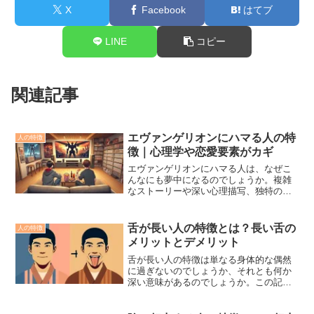
X
Facebook
はてブ
LINE
コピー
関連記事
エヴァンゲリオンにハマる人の特
人の特徴
徴｜心理学や恋愛要素がカギ
エヴァンゲリオンにハマる人は、なぜこ
んなにも夢中になるのでしょうか。複雑
なストーリーや深い心理描写、独特の世
界観に魅了される理由を探ると、共感で
きるポイントが見えてきます。一方で、
エヴァンゲリオンの良さがわからないと
舌が長い人の特徴とは？長い舌の
人の特徴
いう声も少なくありません...
メリットとデメリット
舌が長い人の特徴は単なる身体的な偶然
に過ぎないのでしょうか、それとも何か
深い意味があるのでしょうか。この記事
では、舌が長い人が抱える日常生活の小
さな問題から、そのメリットとデメリッ