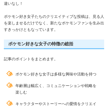
違いなし！
ポケモン好き女子たちのクリエイティブな投稿は、見る人
を楽しませるだけでなく、新たなポケモンファンを生み出
すきっかけともなっています。
ポケモン好きな女子の特徴の総括
記事のポイントをまとめます。
ポケモン好きな女子は多様な興味や活動を持つ
年齢層は幅広く、コミュニケーションや戦略を
楽しむ
キャラクターやストーリーへの愛情をクリエイ