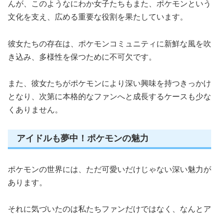
んが、このようなにわか女子たちもまた、ポケモンという
文化を支え、広める重要な役割を果たしています。
彼女たちの存在は、ポケモンコミュニティに新鮮な風を吹
き込み、多様性を保つために不可欠です。
また、彼女たちがポケモンにより深い興味を持つきっかけ
となり、次第に本格的なファンへと成長するケースも少な
くありません。
アイドルも夢中！ポケモンの魅力
ポケモンの世界には、ただ可愛いだけじゃない深い魅力が
あります。
それに気づいたのは私たちファンだけではなく、なんとア