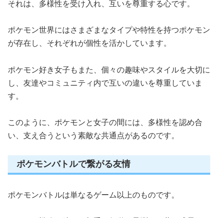
それは、多様性を受け入れ、互いを尊重する心です。
ポケモン世界にはさまざまなタイプや特性を持つポケモン
が存在し、それぞれが個性を活かしています。
ポケモン好き女子もまた、個々の趣味やスタイルを大切に
し、友達やコミュニティ内で互いの違いを尊重していま
す。
このように、ポケモンと女子の間には、多様性を認め合
い、支え合うという素敵な共通点があるのです。
ポケモンバトルで繋がる友情
ポケモンバトルは単なるゲーム以上のものです。