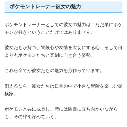
ポケモントレーナー彼女の魅力
ポケモントレーナーとしての彼女の魅力は、ただ単にポケ
モンが好きということだけではありません。
彼女たちが持つ、冒険心や友情を大切にする心、そして何
よりもポケモンたちと真剣に向き合う姿勢。
これら全てが彼女たちの魅力を形作っています。
例えるなら、彼女たちは日常の中で小さな冒険を楽しむ探
検家。
ポケモンと共に成長し、時には困難に立ち向かいながら
も、その絆を深めていく。