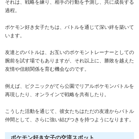
それは、戦略を練り、相手の行動を予測し、共に成長する
過程。
ポケモン好き女子たちは、バトルを通じて深い絆を築いて
います。
友達とのバトルは、お互いのポケモントレーナーとしての
腕前を試す場でもありますが、それ以上に、勝敗を越えた
友情や信頼関係を育む機会なのです。
例えば、ピクニックがてら公園でリアルポケモンバトルを
再現したり、オンラインで戦略を共有したり。
こうした活動を通じて、彼女たちはただの友達からバトル
仲間として、さらに強い結びつきを持つようになります。
ポケモン好き女子の交流スポット