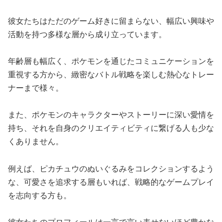
彼女たちはただのゲーム好きに留まらない、幅広い興味や
活動を持つ多様な層から成り立っています。
年齢層も幅広く、ポケモンを通じたコミュニケーションを
重視する方から、緻密なバトル戦略を楽しむ熱心なトレー
ナーまで様々。
また、ポケモンのキャラクターやストーリーに深い愛情を
持ち、それを自身のクリエイティビティに繋げる人も少な
くありません。
例えば、ピカチュウのぬいぐるみをコレクションするよう
な、可愛さを追求する層もいれば、戦略的なゲームプレイ
を志向する方も。