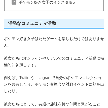
ポケモン好き女子のインスタ映え
活発なコミュニティ活動
ポケモン好き女子はただゲームを楽しむだけではありませ
ん。
彼女たちはオンラインやリアルでのコミュニティ活動に積
極的に参加します。
例えば、TwitterやInstagramで自分のポケモンコレクショ
ンを共有したり、ポケモン交換会や対戦イベントに顔を出
したり。
彼女たちにとって、共通の趣味を持つ仲間と繋がること