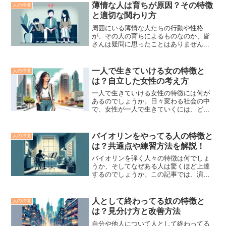
なるところです。このリードでは、自由
薄情な人は育ちが原因？その特徴
人の特徴
に育てられた人や自由奔放...
と適切な関わり方
周囲にいる薄情な人たちの行動や性格
が、その人の育ちによるものなのか、皆
さんは疑問に思ったことはありません
か。この記事では、薄情な人の育ちがど
のような原因を持つのか、また、そうし
た人々との適切な関わり方について探求
一人で生きていける女の特徴と
人の特徴
しています。過保護な環境や家...
は？自立した女性の考え方
一人で生きていける女性の特徴には何が
あるのでしょうか。日々変わる社会の中
で、女性が一人で生きていくには、どの
ような心構えやスキルが必要なのでしょ
う。本記事では、一人で生きていける女
性と生きていけない女性の違いや50代の
バイオリンをやってる人の特徴と
人の特徴
女性が一人で生きていく...
は？共通点や練習方法を解説！
バイオリンを弾く人々の特徴は何でしょ
うか、そしてなぜある人は驚くほど上達
するのでしょうか。この記事では、演奏
する人々の共通点から、上達する人の性
格や練習方法について解説します。演奏
が得意な人々の背景や、向いている人の
人として終わってる奴の特徴と
人の特徴
特質、さらにはバイオリン...
は？見分け方と改善方法
自分や他人について人として終わってる