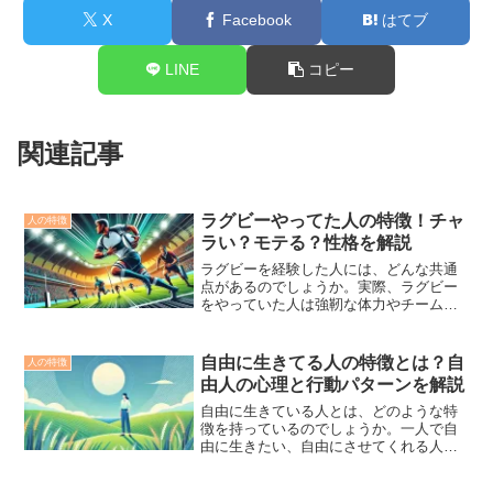
X
Facebook
はてブ
LINE
コピー
関連記事
ラグビーやってた人の特徴！チャ
人の特徴
ラい？モテる？性格を解説
ラグビーを経験した人には、どんな共通
点があるのでしょうか。実際、ラグビー
をやっていた人は強靭な体力やチームワ
ークを持ち、精神的にもタフな面が多く
見られます。ただ、外見だけでチャラ
い、いかついと誤解されることも少なく
自由に生きてる人の特徴とは？自
人の特徴
ありません。この記事では、...
由人の心理と行動パターンを解説
自由に生きている人とは、どのような特
徴を持っているのでしょうか。一人で自
由に生きたい、自由にさせてくれる人と
の関係、そして恋愛においてもその自由
を貫く姿勢など、多くのポイントが気に