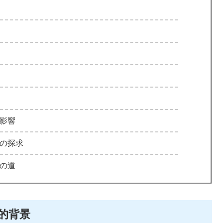
の影響
面の探求
への道
的背景